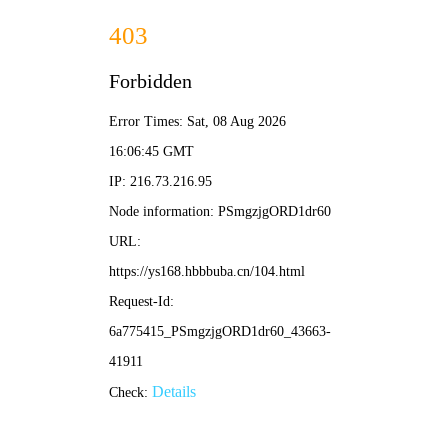
五杀影院
首页
电影
剧集
综艺
动漫
排行榜
🔍
流人 第三季
英式谍战喜剧，废柴特工逆袭
🔥 热门推荐 · 大家都在看